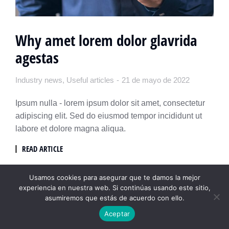
Why amet lorem dolor glavrida
agestas
Industry news
,
Useful articles
21 de mayo de 2022
Ipsum nulla - lorem ipsum dolor sit amet, consectetur
adipiscing elit. Sed do eiusmod tempor incididunt ut
labore et dolore magna aliqua.
READ ARTICLE
Usamos cookies para asegurar que te damos la mejor
experiencia en nuestra web. Si continúas usando este sitio,
asumiremos que estás de acuerdo con ello.
Aceptar