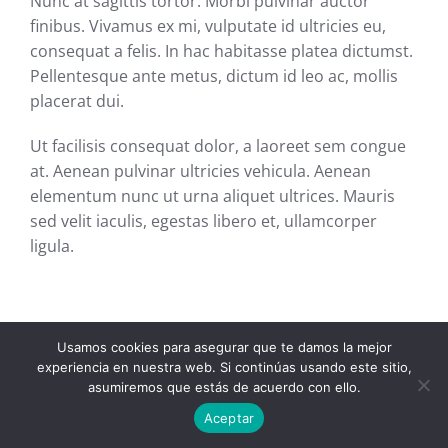
Nunc at sagittis tortor. Morbi pulvinar auctor
finibus. Vivamus ex mi, vulputate id ultricies eu,
consequat a felis. In hac habitasse platea dictumst.
Pellentesque ante metus, dictum id leo ac, mollis
placerat dui.
Ut facilisis consequat dolor, a laoreet sem congue
at. Aenean pulvinar ultricies vehicula. Aenean
elementum nunc ut urna aliquet ultrices. Mauris
sed velit iaculis, egestas libero et, ullamcorper
ligula.
Usamos cookies para asegurar que te damos la mejor
experiencia en nuestra web. Si continúas usando este sitio,
asumiremos que estás de acuerdo con ello.
Aceptar