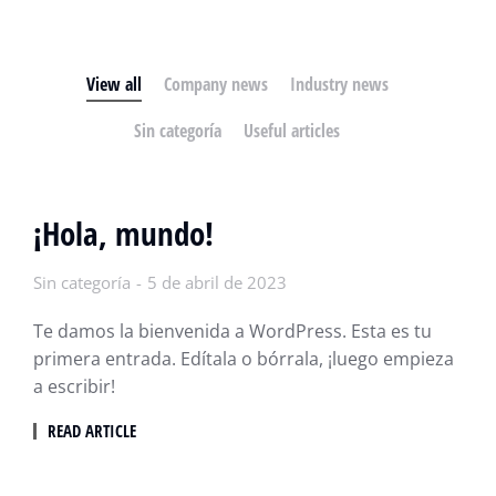
View all
Company news
Industry news
Sin categoría
Useful articles
¡Hola, mundo!
Sin categoría
5 de abril de 2023
Te damos la bienvenida a WordPress. Esta es tu
primera entrada. Edítala o bórrala, ¡luego empieza
a escribir!
READ ARTICLE